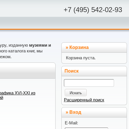
+7 (495) 542-02-93
туру, изданную
музеями и
»
Корзина
го каталога книг, мы
бежом.
Корзина пуста.
Поиск
рафика XVI-XXI из
Искать
ий
Расширенный поиск
» Вход
E-Mail: