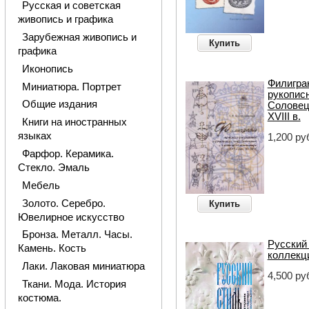
Русская и советская
живопись и графика
Зарубежная живопись и
Купить
графика
Иконопись
Филигра
Миниатюра. Портрет
рукописн
Общие издания
Соловецк
XVIII в.
Книги на иностранных
языках
1,200 ру
Фарфор. Керамика.
Стекло. Эмаль
Мебель
Золото. Серебро.
Купить
Ювелирное искусство
Бронза. Металл. Часы.
Русский 
Камень. Кость
коллекц
Лаки. Лаковая миниатюра
4,500 ру
Ткани. Мода. История
костюма.