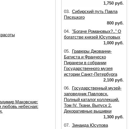
1,750 руб.
03.
Сибирский путь Павла
Пясецкого
800 руб.
04.
"Богаче Романовых?.." О
красоты
богатстве князей Юсуповых
1,000 руб.
05.
Гравюры Джованни-
Батиста и Франческо
Пиранези в собрании
Государственного музея
истории Санкт-Петербурга
2,100 руб.
06.
Государственный музей-
заповедник Павловск.
Полный каталог коллекций.
адимир Маковские:
Том IV. Ткани. Выпуск 2.
и любовь небесная:
и.
Декоративные вышивки
1,300 руб.
07.
Зинаида Юсупова